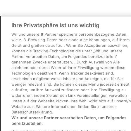
Ihre Privatsphäre ist uns wichtig
KULTUR, GESCHICHTE UND GUTES ESSEN
Wir und unsere
6
Partner speichern personenbezogene Daten,
Tauche ein in den Rhythmus der Stadt mit unseren
wie z. B. Browsing-Daten oder eindeutige Kennungen, auf Ihrem
urbanen Abenteuern.
Gerät und greifen darauf zu . Wenn Sie Akzeptieren auswählen,
können die Tracking-Technologien die unter „Wir und unsere
Partner verarbeiten Daten, um Folgendes bereitzustellen“
Richtlinien
genannten Zwecke unterstützen. . Durch Auswahl von Alle
ablehnen oder durch Widerruf Ihrer Einwilligung werden diese
Datenschutzerklärung
Technologien deaktiviert. Wenn Tracker deaktiviert sind,
erscheinen möglicherweise Inhalte und Anzeigen, die für Sie
Nutzungsbedingungen
weniger relevant sind. Sie können dieses Menü jederzeit erneut
Cookie-Erklärung
aufrufen, um Ihre Auswahl zu ändern oder Ihre Einwilligung zu
widerrufen, indem Sie auf den Link Voreinstellungen verwalten
Barrierefreiheit
unten auf der Webseite klicken. Ihre Wahl wirkt sich auf unsere/n
Website aus. Weitere Informationen finden Sie in unserer
Hilfe
Datenschutzerklärung.
So sortieren wir Suchergebnisse
Wir und unsere Partner verarbeiten Daten, um Folgendes
bereitzustellen:
Inhaltsrichtlinien und Melden von Inhalten