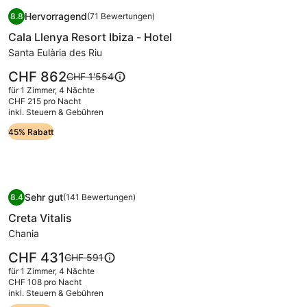
Bildergalerie
Cala Llenya Resort Ibiza - Hotel
Standardpreis.
Hervorragend
8.8
(71 Bewertungen)
für
8.8 von 10, Hervorragend, (71 Bewertungen)
Cala Llenya Resort Ibiza - Hotel
Cala
Llenya
Santa Eulària des Riu
Resort
Der
CHF 862
Der
CHF 1'554
Ibiza
Preis
alte
für 1 Zimmer, 4 Nächte
beträgt
-
Preis
CHF 215 pro Nacht
CHF 862.
inkl. Steuern & Gebühren
war
Hotel
CHF 1'554,
45% Rabatt
siehe
weitere
Informationen
zum
Bildergalerie
Creta Vitalis
Standardpreis.
Sehr gut
8.4
(141 Bewertungen)
für
8.4 von 10, Sehr gut, (141 Bewertungen)
Creta Vitalis
Creta
Vitalis
Chania
Der
CHF 431
Der
CHF 591
Preis
alte
für 1 Zimmer, 4 Nächte
beträgt
Preis
CHF 108 pro Nacht
CHF 431.
inkl. Steuern & Gebühren
war
CHF 591,