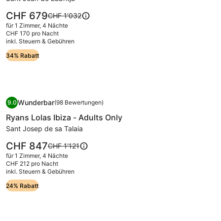
Playa
Der
CHF 679
Der
CHF 1'032
Preis
alte
für 1 Zimmer, 4 Nächte
beträgt
Preis
CHF 170 pro Nacht
CHF 679.
inkl. Steuern & Gebühren
war
CHF 1'032,
34% Rabatt
siehe
weitere
Informationen
zum
Bildergalerie
Ryans Lolas Ibiza - Adults Only
Standardpreis.
Wunderbar
9.0
(98 Bewertungen)
für
9.0 von 10, Wunderbar, (98 Bewertungen)
Ryans Lolas Ibiza - Adults Only
Ryans
Lolas
Sant Josep de sa Talaia
Ibiza
Der
CHF 847
Der
CHF 1'121
-
Preis
alte
für 1 Zimmer, 4 Nächte
beträgt
Adults
Preis
CHF 212 pro Nacht
CHF 847.
inkl. Steuern & Gebühren
war
Only
CHF 1'121,
24% Rabatt
siehe
weitere
Informationen
zum