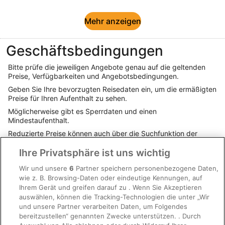
Only
weitere
Informationen
Mehr
Mehr anzeigen
zum
anzeigen
Standardpreis.
Geschäftsbedingungen
Bitte prüfe die jeweiligen Angebote genau auf die geltenden
Preise, Verfügbarkeiten und Angebotsbedingungen.
Geben Sie Ihre bevorzugten Reisedaten ein, um die ermäßigten
Preise für Ihren Aufenthalt zu sehen.
Möglicherweise gibt es Sperrdaten und einen
Mindestaufenthalt.
Reduzierte Preise können auch über die Suchfunktion der
Homepage aufgerufen werden.
Ihre Privatsphäre ist uns wichtig
Die Preise verstehen sich pro Doppelzimmer und inklusive aller
Steuern und Gebühren.
Wir und unsere
6
Partner speichern personenbezogene Daten,
Angebote sind nur begrenzt verfügbar und können ohne
wie z. B. Browsing-Daten oder eindeutige Kennungen, auf
Vorankündigung geändert werden.
Ihrem Gerät und greifen darauf zu . Wenn Sie Akzeptieren
auswählen, können die Tracking-Technologien die unter „Wir
Es gelten die allgemeinen Geschäftsbedingungen.
und unsere Partner verarbeiten Daten, um Folgendes
bereitzustellen“ genannten Zwecke unterstützen. . Durch