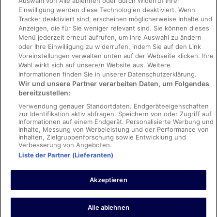
Auswahl von Alle ablehnen oder durch Widerruf Ihrer
Einwilligung werden diese Technologien deaktiviert. Wenn
Richtlinien
Tracker deaktiviert sind, erscheinen möglicherweise Inhalte und
Anzeigen, die für Sie weniger relevant sind. Sie können dieses
Datenschutzerklärung
Menü jederzeit erneut aufrufen, um Ihre Auswahl zu ändern
oder Ihre Einwilligung zu widerrufen, indem Sie auf den Link
Nutzungsbedingungen
Voreinstellungen verwalten unten auf der Webseite klicken. Ihre
Cookie-Erklärung
Wahl wirkt sich auf unsere/n Website aus. Weitere
Informationen finden Sie in unserer Datenschutzerklärung.
Barrierefreiheit
Wir und unsere Partner verarbeiten Daten, um Folgendes
bereitzustellen:
Hilfe
Verwendung genauer Standortdaten. Endgeräteeigenschaften
So sortieren wir Suchergebnisse
zur Identifikation aktiv abfragen. Speichern von oder Zugriff auf
Informationen auf einem Endgerät. Personalisierte Werbung und
Inhaltsrichtlinien und Melden von Inhalten
Inhalte, Messung von Werbeleistung und der Performance von
Inhalten, Zielgruppenforschung sowie Entwicklung und
Rechtliche Hinweise/Kontakt
Verbesserung von Angeboten.
Liste der Partner (Lieferanten)
Expedia, Inc. und Condor Flugdienst GmbH sind nicht für den Inhalt
externer Websites verantwortlich.
© 2026, Expedia, Inc., ein Unternehmen der Expedia Group. Alle Rechte
Akzeptieren
vorbehalten. Condor Vacations ist eine Handelsmarke von Condor
Flugdienst GmbH. POWERED BY EXPEDIA, EXPEDIA und das
Flugzeuglogo {sofern zutreffend} sind Handelsmarken von Expedia,
Inc.
Alle ablehnen