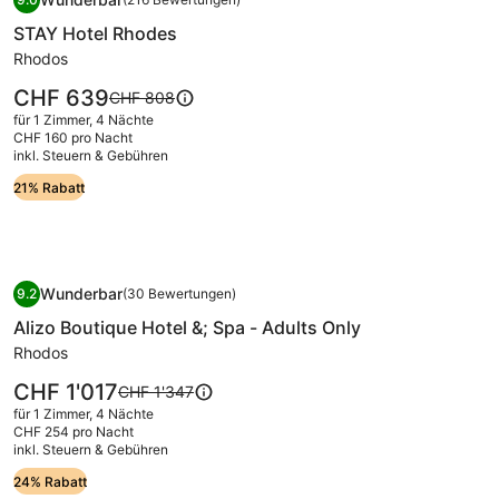
für
9.0 von 10, Wunderbar, (216 Bewertungen)
STAY Hotel Rhodes
STAY
Hotel
Rhodos
Rhodes
Der
CHF 639
Der
CHF 808
Preis
alte
für 1 Zimmer, 4 Nächte
beträgt
Preis
CHF 160 pro Nacht
CHF 639.
inkl. Steuern & Gebühren
war
CHF 808,
21% Rabatt
siehe
weitere
Informationen
zum
Bildergalerie
Alizo Boutique Hotel &; Spa - Adults Only
Standardpreis.
Wunderbar
9.2
(30 Bewertungen)
für
9.2 von 10, Wunderbar, (30 Bewertungen)
Alizo Boutique Hotel &; Spa - Adults Only
Alizo
Boutique
Rhodos
Hotel
Der
CHF 1'017
Der
CHF 1'347
&;
Preis
alte
für 1 Zimmer, 4 Nächte
beträgt
Spa
Preis
CHF 254 pro Nacht
CHF 1'017.
inkl. Steuern & Gebühren
war
-
CHF 1'347,
Adults
24% Rabatt
siehe